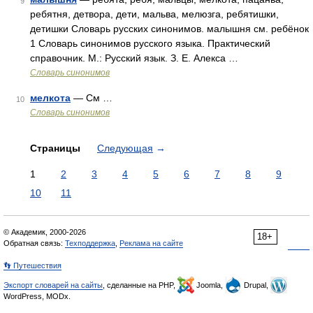
9
ребятня, детвора, дети, мальва, мелюзга, ребятишки,
детишки Словарь русских синонимов. малышня см. ребёнок
1 Словарь синонимов русского языка. Практический
справочник. М.: Русский язык. З. Е. Алекса …
Словарь синонимов
мелкота
— См …
10
Словарь синонимов
Страницы
Следующая
→
1
2
3
4
5
6
7
8
9
10
11
© Академик, 2000-2026
18+
Обратная связь:
Техподдержка
,
Реклама на сайте
👣 Путешествия
Экспорт словарей на сайты
, сделанные на PHP,
Joomla,
Drupal,
WordPress, MODx.