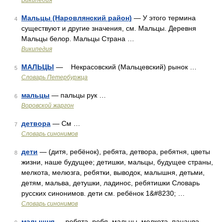
Википедия
Мальцы (Наровлянский район)
— У этого термина
4
существуют и другие значения, см. Мальцы. Деревня
Мальцы белор. Мальцы Страна …
Википедия
МАЛЬЦЫ
— Некрасовский (Мальцевский) рынок …
5
Словарь Петербуржца
мальцы
— пальцы рук …
6
Воровской жаргон
детвора
— См …
7
Словарь синонимов
дети
— (дитя, ребёнок), ребята, детвора, ребятня, цветы
8
жизни, наше будущее; детишки, мальцы, будущее страны,
мелкота, мелюзга, ребятки, выводок, малышня, детьми,
детям, мальва, детушки, ладинос, ребятишки Словарь
русских синонимов. дети см. ребёнок 1&#8230; …
Словарь синонимов
малышня
— ребята, ребя, мальцы, мелкота, пацанва,