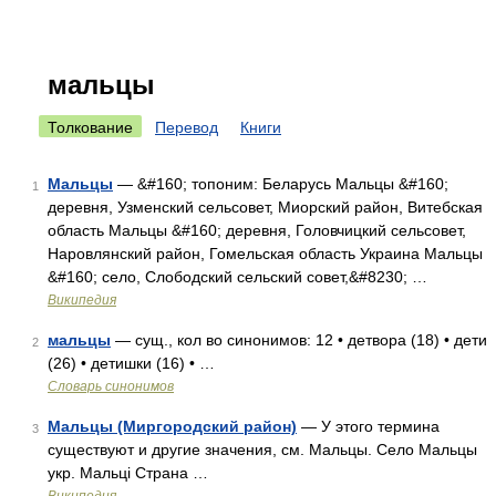
мальцы
Толкование
Перевод
Книги
Мальцы
— &#160; топоним: Беларусь Мальцы &#160;
1
деревня, Узменский сельсовет, Миорский район, Витебская
область Мальцы &#160; деревня, Головчицкий сельсовет,
Наровлянский район, Гомельская область Украина Мальцы
&#160; село, Слободский сельский совет,&#8230; …
Википедия
мальцы
— сущ., кол во синонимов: 12 • детвора (18) • дети
2
(26) • детишки (16) • …
Словарь синонимов
Мальцы (Миргородский район)
— У этого термина
3
существуют и другие значения, см. Мальцы. Село Мальцы
укр. Мальці Страна …